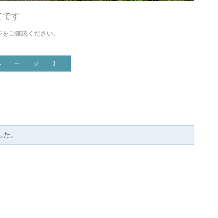
てです
ジをご確認ください。
ペ ー ジ 】
した。